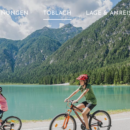
HNUNGEN
TOBLACH
LAGE & ANREI