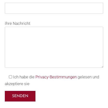
Bitte lasse dieses Feld leer.
Ihre Nachricht
Ich habe die
Privacy-Bestimmungen
gelesen und
akzeptiere sie