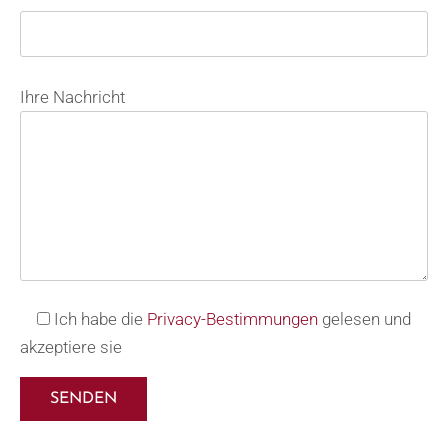
Bitte lasse dieses Feld leer.
Ihre Nachricht
Ich habe die
Privacy-Bestimmungen
gelesen und
akzeptiere sie